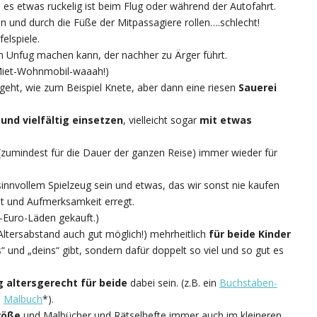
ls es etwas ruckelig ist beim Flug oder während der Autofahrt.
en und durch die Füße der Mitpassagiere rollen….schlecht!
elspiele.
 Unfug machen kann, der nachher zu Ärger führt.
r Miet-Wohnmobil-waaah!)
 geht, wie zum Beispiel Knete, aber dann eine riesen
Sauerei
und vielfältig einsetzen
, vielleicht sogar
mit etwas
 (zumindest für die Dauer der ganzen Reise) immer wieder für
innvollem Spielzeug sein und etwas, das wir sonst nie kaufen
st und Aufmerksamkeit erregt.
1-Euro-Läden gekauft.)
Altersabstand auch gut möglich!) mehrheitlich
für beide Kinder
“ und „deins“ gibt, sondern dafür doppelt so viel und so gut es
g altersgerecht für beide
dabei sein. (z.B. ein
Buchstaben-
n
Malbuch
*).
röße
und Malbücher und Rätselhefte immer auch im kleineren