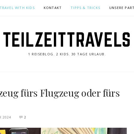
TRAVEL WITH KIDS
KONTAKT
TIPPS & TRICKS
UNSERE PAR
TEILZEITTRAVELS
1 REISEBLOG. 2 KIDS. 30 TAGE URLAUB.
lzeug fürs Flugzeug oder fürs
R 2024
2