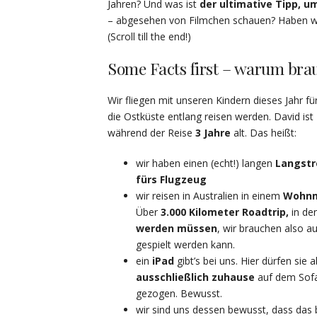
Jahren? Und was ist
der ultimative Tipp, 
– abgesehen von Filmchen schauen? Haben wir,
(Scroll till the end!)
Some Facts first – warum bra
Wir fliegen mit unseren Kindern dieses Jahr fü
die Ostküste entlang reisen werden. David is
während der Reise
3 Jahre
alt. Das heißt:
wir haben einen (echt!) langen
Langstr
fürs Flugzeug
wir reisen in Australien in einem
Wohnm
Über
3.000 Kilometer Roadtrip,
in de
werden müssen
, wir brauchen also a
gespielt werden kann.
ein
iPad
gibt’s bei uns. Hier dürfen sie
ausschließlich zuhause
auf dem Sofa
gezogen. Bewusst.
wir sind uns dessen bewusst, dass das 