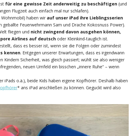
est
für eine gewisse Zeit anderweitig zu beschäftigen
(und
langen Flugzeit auch einfach mal nur schlafen).
ürs Wohnmobil) haben wir
auf unser iPad ihre Lieblingsserien
en geballte Feuerwehrmann Sam und Drache Kokosnuss Power).
elt fliegen und
nicht zwingend davon ausgehen können,
ore Airlines auf deutsch
oder Kleinkind-tauglich ist.
estellt, dass es besser ist, wenn sie die Folgen oder zumindest
its kennen
. Entgegen unserer Erwartungen, dass es irgendwann
en Kindern Sicherheit, was gleich passiert; wühlt sie also weniger
aufregenden, neuen Umfeld ein bisschen „innere Ruhe“ – wenn
der iPads o.ä.), beide Kids haben eigene Kopfhörer. Deshalb haben
opfhörer
* ans iPad anschließen zu können. Geguckt wird also