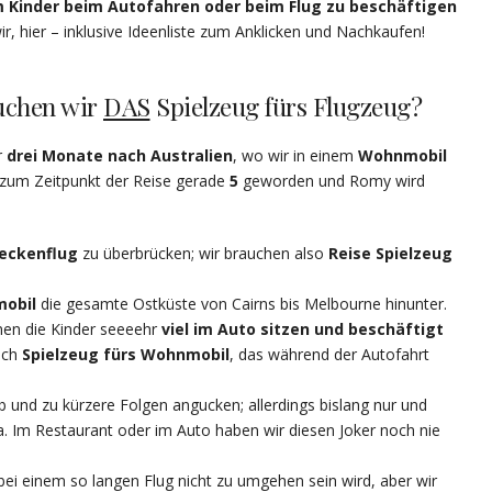
um Kinder beim Autofahren oder beim Flug zu beschäftigen
 hier – inklusive Ideenliste zum Anklicken und Nachkaufen!
uchen wir
DAS
Spielzeug fürs Flugzeug?
r
drei Monate nach Australien
, wo wir in einem
Wohnmobil
t zum Zeitpunkt der Reise gerade
5
geworden und Romy wird
eckenflug
zu überbrücken; wir brauchen also
Reise Spielzeug
obil
die gesamte Ostküste von Cairns bis Melbourne hinunter.
nen die Kinder seeeehr
viel im Auto sitzen und beschäftigt
uch
Spielzeug fürs Wohnmobil
, das während der Autofahrt
 ab und zu kürzere Folgen angucken; allerdings bislang nur und
. Im Restaurant oder im Auto haben wir diesen Joker noch nie
bei einem so langen Flug nicht zu umgehen sein wird, aber wir