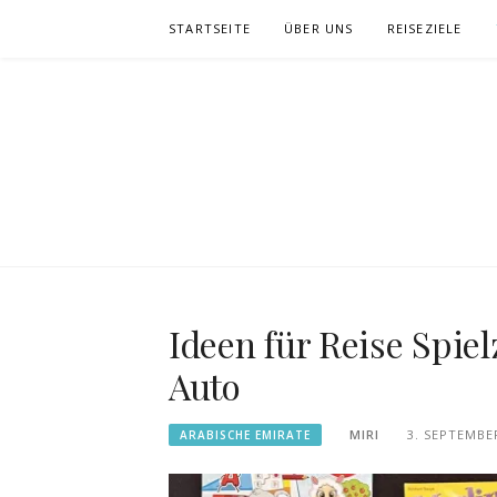
Zum
STARTSEITE
ÜBER UNS
REISEZIELE
Inhalt
springen
Ideen für Reise Spie
Auto
MIRI
3. SEPTEMBE
ARABISCHE EMIRATE