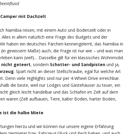
beeinflusst
-Camper mit Dachzelt
h Namibia reisen, mit einem Auto und Bodenzelt oder in
lles in allem natürlich eine Frage des Budgets und der
 Wir haben ein deutsches Pärchen kennengelernt, das Namibia in
t (in gewissem Maße) auch, die Frage ist nur wie – und was man
leben kann (viel!)… Dasselbe gilt für ein klassisches Wohnmobil.
 nicht geteert
, sondern
Schotter- und Sandpisten
und ja,
ahrzeug
. Spart nicht an dieser Stellschraube, egal für welche Art
. Denn viele Highlights sind nur per 4-Wheel-Drive erreichbar.
shalb die beste, weil nur Lodges und Gästehäuser zu teuer, ein
cht gleich leicht händelbar und das Schlafen im Zelt auf dem
n wären (Zelt aufbauen, Tiere, kalter Boden, harter Boden,
 ist die halbe Miete
rtungen hierzu und wir können nur unsere eigene Erfahrung
edem Vermieter bzw. Fahrzeug Glück und Pech haben, und auch