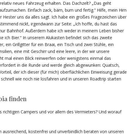
relativ neues Fahrzeug erhalten. Das Dachzelt? „Das geht
 aufzumachen. Einfach zack, bäm, bum und fertig.“ Hilfe, mein Hirn
rr Hester uns da alles sagt. Ich habe ein großes Fragezeichen über
immend nickt, irgendwann zur Seite: „Ich hoffe, du hast das
der nur Bahnhof. Außerdem habe ich weder in meinem Leben bisher
ke ich Bier.“ In unserem Alukasten befindet sich das zweite
ein Grillgitter für ein Braai, ein Tisch und zwei Stühle, ein
silien, eine mit Geschirr und eine leere, in der wir unsere
ht mal einen Blick reinwerfen oder wenigstens einmal das
erfordert in die Runde und werde gleich abgewunken: Quatsch,
rteil, der ich dieser (für mich) oberflächlichen Einweisung gerade
schnell wie noch nie losfahren und in unseren Roadtrip starten
bia finden
 richtigen Campers und vor allem des Vermieters? Und worauf
 ausreichend, kostenfrei und unverbindlich beraten von unseren