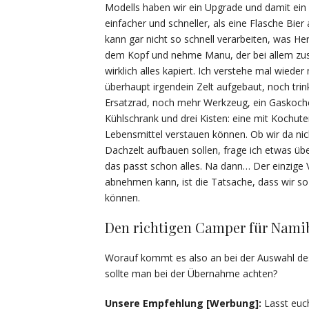
Modells haben wir ein Upgrade und damit ein 
einfacher und schneller, als eine Flasche Bier
kann gar nicht so schnell verarbeiten, was He
dem Kopf und nehme Manu, der bei allem zust
wirklich alles kapiert. Ich verstehe mal wie
überhaupt irgendein Zelt aufgebaut, noch trin
Ersatzrad, noch mehr Werkzeug, ein Gaskocher, 
Kühlschrank und drei Kisten: eine mit Kochuten
Lebensmittel verstauen können. Ob wir da nic
Dachzelt aufbauen sollen, frage ich etwas üb
das passt schon alles. Na dann… Der einzige Vo
abnehmen kann, ist die Tatsache, dass wir so 
können.
Den richtigen Camper für Nami
Worauf kommt es also an bei der Auswahl des
sollte man bei der Übernahme achten?
Unsere Empfehlung [Werbung]:
Lasst euch