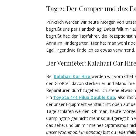
Tag 2: Der Camper und das Fa
Pünktlich werden wir heute Morgen von unse
begrüßt uns per Handschlag. Dabei fällt mir a
begrüßt hat; der Taxifahrer, die Rezeptionist
Anna im Kindergarten. Hier hat man wohl noc
Egal, irgendwie finde ich es etwas verwirrend
Der Vermieter: Kalahari Car Hir
Bei
Kalahari Car Hire
werden wir vom Chef H
den Großteil davon stecken er und Manu ihr
Reparaturen durchzugehen. Ich stehe etwas hi
Ein
Toyota 4×4 Hilux Double Cab
, also mit
der unser Equipment verstaut ist; oben auf 
Tage schlafen werden. Oh man, heute Morgen 
Campingtrip gar nicht mehr so aufgeregt bin 
das sehe, und bin mir meines Optimismus nich
unser Wohnmobil in Kanada)
bist du jedenfall