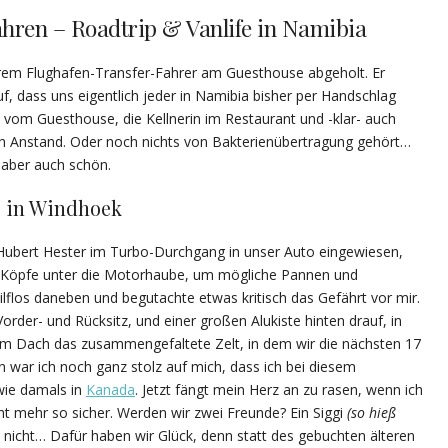
hren – Roadtrip & Vanlife in Namibia
rem Flughafen-Transfer-Fahrer am Guesthouse abgeholt. Er
uf, dass uns eigentlich jeder in Namibia bisher per Handschlag
in vom Guesthouse, die Kellnerin im Restaurant und -klar- auch
h Anstand. Oder noch nichts von Bakterienübertragung gehört…
, aber auch schön.
e in Windhoek
ubert Hester im Turbo-Durchgang in unser Auto eingewiesen,
e Köpfe unter die Motorhaube, um mögliche Pannen und
lflos daneben und begutachte etwas kritisch das Gefährt vor mir.
 Vorder- und Rücksitz, und einer großen Alukiste hinten drauf, in
dem Dach das zusammengefaltete Zelt, in dem wir die nächsten 17
war ich noch ganz stolz auf mich, dass ich bei diesem
wie damals in
Kanada
. Jetzt fängt mein Herz an zu rasen, wenn ich
t mehr so sicher. Werden wir zwei Freunde? Ein Siggi
(so hieß
s nicht… Dafür haben wir Glück, denn statt des gebuchten älteren