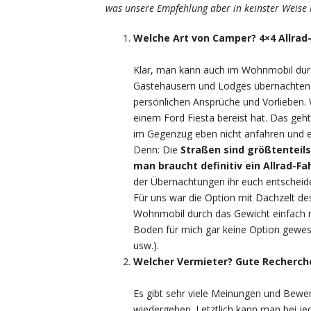
was unsere Empfehlung aber in keinster Weise 
Welche Art von Camper? 4×4 Allrad
Klar, man kann auch im Wohnmobil durc
Gästehäusern und Lodges übernachten. A
persönlichen Ansprüche und Vorlieben.
einem Ford Fiesta bereist hat. Das geh
im Gegenzug eben nicht anfahren und er
Denn: Die
Straßen sind größtenteils
man braucht definitiv ein Allrad-F
der Übernachtungen ihr euch entscheidet
Für uns war die Option mit Dachzelt de
Wohnmobil durch das Gewicht einfach ni
Boden für mich gar keine Option gewese
usw.).
Welcher Vermieter? Gute Recherche
Es gibt sehr viele Meinungen und Bewe
wiedergeben. Letztlich kann man bei j