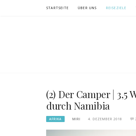
Zum
STARTSEITE
ÜBER UNS
REISEZIELE
Inhalt
springen
(2) Der Camper | 3,5
durch Namibia
MIRI
4. DEZEMBER 2018
AFRIKA