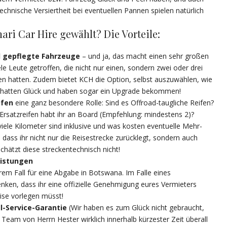
chnische Versiertheit bei eventuellen Pannen spielen natürlich
ri Car Hire gewählt? Die Vorteile:
 gepflegte Fahrzeuge
– und ja, das macht einen sehr großen
e Leute getroffen, die nicht nur einen, sondern zwei oder drei
en hatten. Zudem bietet KCH die Option, selbst auszuwählen, wie
ir hatten Glück und haben sogar ein Upgrade bekommen!
ifen
eine ganz besondere Rolle: Sind es Offroad-taugliche Reifen?
le Ersatzreifen habt ihr an Board (Empfehlung: mindestens 2)?
viele Kilometer sind inklusive und was kosten eventuelle Mehr-
 dass ihr nicht nur die Reisestrecke zurücklegt, sondern auch
chätzt diese streckentechnisch nicht!
eistungen
rem Fall für eine Abgabe in Botswana. Im Falle eines
enken, dass ihr eine offizielle Genehmigung eures Vermieters
eise vorlegen müsst!
l-Service-Garantie
(Wir haben es zum Glück nicht gebraucht,
Team von Herrn Hester wirklich innerhalb kürzester Zeit überall