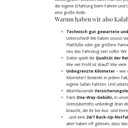
die eigene Erfahrung beim Fahren und te
eine große Rolle.
Warum haben wir also Kalaha
T
echnisch gut gewartete und
Unterschied! Wir haben soooo viel
Plattfüße oder gar größere Pann
neu das Fahrzeug sein sollte. W
Dabei spielt die
Qualität der Re
Wie viel Profil ist drauf? Wie vie
U
nbegrenzte Kilometer
– wie 
Kilometer? Bedenkt in jedem Fall,
eigene Safari-Fahrten. Und unters
Allumfassende
Versicherungsl
Faire
One-Way-Gebühr,
in unse
Grenzübertritts unbedingt dran d
braucht, die ihr bei Aus- und Einr
…und eine
24/7 Back-Up-Notfal
aber haben oft gelesen, dass das 