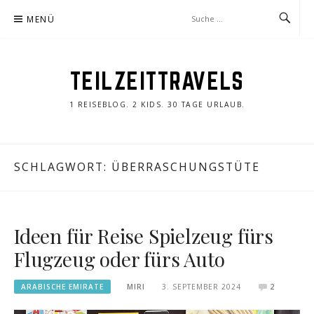
Zum
MENÜ
Inhalt
springen
TEILZEITTRAVELS
1 REISEBLOG. 2 KIDS. 30 TAGE URLAUB.
SCHLAGWORT:
ÜBERRASCHUNGSTÜTE
Ideen für Reise Spielzeug fürs
Flugzeug oder fürs Auto
ARABISCHE EMIRATE
MIRI
3. SEPTEMBER 2024
2