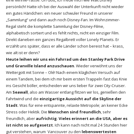
persönlich! Hatte ich bei der Auswahl der Unterkunft nicht wieder
ein gutes Händchen: ein neuer schwuler Freund in unserer
„Sammlung“ und dann auch noch Disney-Fan. Im Wohnzimmer-
Regal steht die komplette Sammlung der Disney-Filme,
alphabetisch sortiert und es fehlt nichts, nicht ein einziger Film.
Direkt daneben ein ganzes Regalbrett voller Lonely Planets. Er
erzählt uns später, dass er alle Länder schon bereist hat – krass,
wie alt ist er denn?
Heute leihen wir uns ein Fahrrad um den Stanley Park Drive
und Granville Island anzuschauen
. Wieder verwöhnt uns der
Wettergott mit Sonne – Olé! Nach einem kläglichen Versuch auf
einem Tandem, bei dem ich mir beim ersten Trappeln fast das Knie
ins Gesicht böller, entscheiden wir uns lieber für zwei City-Cruiser.
Am
Seawall
, also am Wasser entlang flitzen wir los, genießen den
Fahrtwind und die
einzigartige Aussicht auf die Skyline der
Stadt
. Was für eine entspannte, relaxte Metropole; an keiner Ecke
Stress oder Hektik. Die
Menschen sind freundlich
, sehr
freundlich, aber
aufrichtig
.
Vieles erinnert an die USA, aber es
ist nicht so aufgesetzt
. Ich kann nach nicht mal 24 Stunden hier
gut verstehen, warum Vancouver zu den
lebenswertesten