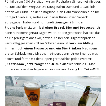
Pünktlich um 7.30 Uhr sitzen wir am Flughafen. Simon, mein Bruder,
hat uns auf dem Weg zur Uni rausgeschmissen und tatsächlich
hatten wir Glück und der alltägliche Rush-Hour-Wahnsinn rund um
Stuttgart blieb aus, sodass wir in aller Ruhe unser Gepäck
aufgegeben haben und nun
traditionsgemäß in der
Flughafenbar
sitzen –
bei einer Brezel, Bier und Prosecco
. Ich
kann nicht mehr genau sagen wann, aber irgendwann hat sich das
so eingebürgert, dass wir, obwohl es bei den Flughafenpreisen
vernünftig gesehen völliger Schwachsinn ist,
vor dem Abflug
immer noch einen Prosecco und ein Bier trinken
. Nach dem
ersten Schluck muss ich schon grinsen, denn ich weiß genau was
kommt und forme mit den Lippen geräuschlos jedes Wort mit:
„Zzzzhaaaa, jetzt fängt der Urlaub an.“
Ich schiele zu Manu
und wir müssen beide grinsen. Yes, we are:
Ready for Take-Off!