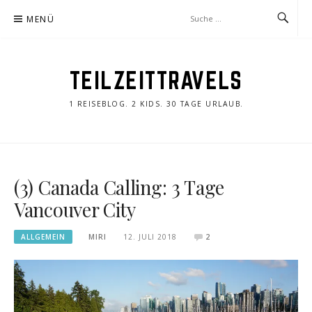
Zum
MENÜ
Inhalt
springen
TEILZEITTRAVELS
1 REISEBLOG. 2 KIDS. 30 TAGE URLAUB.
(3) Canada Calling: 3 Tage
Vancouver City
ALLGEMEIN
MIRI
12. JULI 2018
2