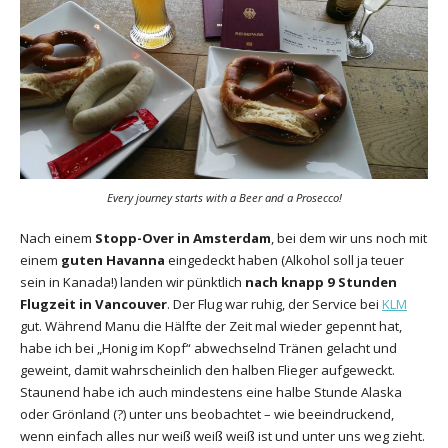
Every journey starts with a Beer and a Prosecco!
Nach einem
Stopp-Over in Amsterdam
, bei dem wir uns noch mit
einem
guten Havanna
eingedeckt haben (Alkohol soll ja teuer
sein in Kanada!) landen wir pünktlich
nach knapp 9 Stunden
Flugzeit in Vancouver
. Der Flug war ruhig, der Service bei
KLM
gut. Während Manu die Hälfte der Zeit mal wieder gepennt hat,
habe ich bei „Honig im Kopf“ abwechselnd Tränen gelacht und
geweint, damit wahrscheinlich den halben Flieger aufgeweckt.
Staunend habe ich auch mindestens eine halbe Stunde Alaska
oder Grönland (?) unter uns beobachtet – wie beeindruckend,
wenn einfach alles nur weiß weiß weiß ist und unter uns weg zieht.