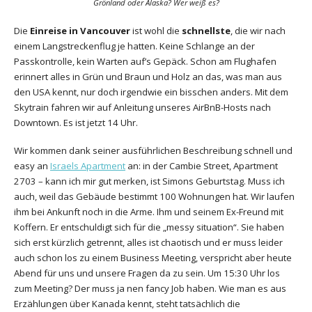
Grönland oder Alaska? Wer weiß es?
Die
Einreise in Vancouver
ist wohl die
schnellste
, die wir nach
einem Langstreckenflug je hatten. Keine Schlange an der
Passkontrolle, kein Warten auf’s Gepäck. Schon am Flughafen
erinnert alles in Grün und Braun und Holz an das, was man aus
den USA kennt, nur doch irgendwie ein bisschen anders. Mit dem
Skytrain fahren wir auf Anleitung unseres AirBnB-Hosts nach
Downtown. Es ist jetzt 14 Uhr.
Wir kommen dank seiner ausführlichen Beschreibung schnell und
easy an
Israels Apartment
an: in der Cambie Street, Apartment
2703 – kann ich mir gut merken, ist Simons Geburtstag. Muss ich
auch, weil das Gebäude bestimmt 100 Wohnungen hat. Wir laufen
ihm bei Ankunft noch in die Arme. Ihm und seinem Ex-Freund mit
Koffern. Er entschuldigt sich für die „messy situation“. Sie haben
sich erst kürzlich getrennt, alles ist chaotisch und er muss leider
auch schon los zu einem Business Meeting, verspricht aber heute
Abend für uns und unsere Fragen da zu sein. Um 15:30 Uhr los
zum Meeting? Der muss ja nen fancy Job haben. Wie man es aus
Erzählungen über Kanada kennt, steht tatsächlich die