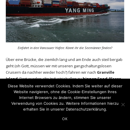
Einfahrt in den Vancouver Hafen: Könnt ihr die Seemänner finden?
Über eine Brücke, die ziemlich lang und am Ende auch steil bergab
geht (oh Gott, müssen wir mit unseren gangschaltungslosen
Cruisern da nachher wieder hoch?) fahren wir nach
Granville
Island
. Dort wurden alte Industriehallen zu
hippen Food-Places
und kleinen Kunstlädchen umgebaut. In der riesigen Markthalle
Diese Website verwendet Cookies. Indem Sie weiter auf dieser
kaufen wir Brötchen, Käse und Proscioutto und sitzen draußen auf
Website navigieren, ohne die Cookie-Einstellungen Ihres
der Terrasse zum People-Watching.
Internet Browsers zu ändern, stimmen Sie unserer
Verwendung von Cookies zu. Weitere Informationen hierzu
erhalten Sie in unserer
Datenschutzerklärung
.
OK