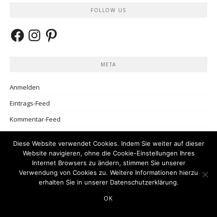
FOLLOW US
Facebook
Instagram
Pinterest
META
Anmelden
Eintrags-Feed
Kommentar-Feed
WordPress.org
Diese Website verwendet Cookies. Indem Sie weiter auf dieser
Website navigieren, ohne die Cookie-Einstellungen Ihres
Internet Browsers zu ändern, stimmen Sie unserer
SEITEN
Verwendung von Cookies zu. Weitere Informationen hierzu
erhalten Sie in unserer
Datenschutzerklärung
.
Datenschutzerklärung
OK
Impressum