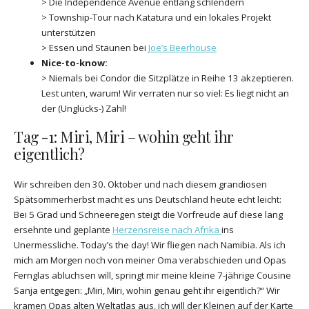
> Die Independence Avenue entlang schlendern
> Township-Tour nach Katatura und ein lokales Projekt
unterstützen
> Essen und Staunen bei
Joe’s Beerhouse
Nice-to-know:
> Niemals bei Condor die Sitzplätze in Reihe 13 akzeptieren.
Lest unten, warum! Wir verraten nur so viel: Es liegt nicht an
der (Unglücks-) Zahl!
Tag -1: Miri, Miri – wohin geht ihr
eigentlich?
Wir schreiben den 30. Oktober und nach diesem grandiosen
Spätsommerherbst macht es uns Deutschland heute echt leicht:
Bei 5 Grad und Schneeregen steigt die Vorfreude auf diese lang
ersehnte und geplante
Herzensreise nach Afrika
ins
Unermessliche. Today’s the day! Wir fliegen nach Namibia. Als ich
mich am Morgen noch von meiner Oma verabschieden und Opas
Fernglas abluchsen will, springt mir meine kleine 7-jährige Cousine
Sanja entgegen: „Miri, Miri, wohin genau geht ihr eigentlich?“ Wir
kramen Opas alten Weltatlas aus, ich will der Kleinen auf der Karte