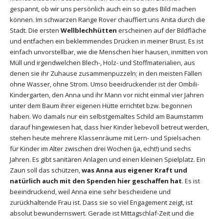
gespannt, ob wir uns persönlich auch ein so gutes Bild machen
können. Im schwarzen Range Rover chauffiert uns Anita durch die
Stadt. Die ersten
Wellblechhütten
erscheinen auf der Bildfläche
und entfachen ein beklemmendes Drücken in meiner Brust. Es ist
einfach unvorstellbar, wie die Menschen hier hausen, inmitten von
Müll und irgendwelchen Blech-, Holz- und Stoffmaterialien, aus
denen sie ihr Zuhause zusammenpuzzeln; in den meisten Fällen
ohne Wasser, ohne Strom. Umso beeidruckender ist der Ombili-
Kindergarten, den Anna und ihr Mann vor nicht einmal vier Jahren
unter dem Baum ihrer eigenen Hütte errichtet bzw. begonnen
haben. Wo damals nur ein selbstgemaltes Schild am Baumstamm
darauf hingewiesen hat, dass hier Kinder liebevoll betreut werden,
stehen heute mehrere Klassenräume mit Lern- und Spielsachen
für Kinder im Alter zwischen drei Wochen (ja, echt!) und sechs
Jahren. Es gibt sanitären Anlagen und einen kleinen Spielplatz. Ein
Zaun soll das schützen,
was Anna aus eigener Kraft und
natürlich auch mit den Spenden hier geschaffen hat
. Es ist
beeindruckend, weil Anna eine sehr bescheidene und
zurückhaltende Frau ist. Dass sie so viel Engagement zeigt, ist
absolut bewundernswert. Gerade ist Mittagschlaf-Zeit und die