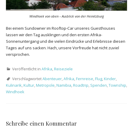
Windhoek von oben – Ausblick von der Heinitzburg
Bei einem Sundowner im Rooftop-Car unseres Guesthouses
lassen wir den Tag ausklingen und den ersten Afrika-
Sonnenuntergang und die vielen Eindrücke und Erlebnisse diesen
Tages auf uns sacken. Hach, unsere Vorfreude hat nicht zuviel
versprochen.
Veröffentlicht in
Afrika
,
Reiseziele
Verschlagwortet
Abenteuer
,
Afrika
,
Fernreise
,
Flug
,
Kinder
,
Kulinarik
,
Kultur
,
Metropole
,
Namibia
,
Roadtrip
,
Spenden
,
Township
,
Windhoek
Schreibe einen Kommentar