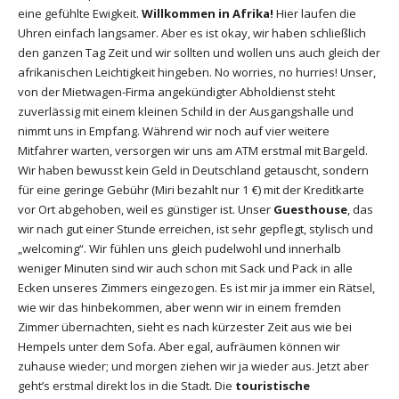
eine gefühlte Ewigkeit.
Willkommen in Afrika!
Hier laufen die
Uhren einfach langsamer. Aber es ist okay, wir haben schließlich
den ganzen Tag Zeit und wir sollten und wollen uns auch gleich der
afrikanischen Leichtigkeit hingeben. No worries, no hurries! Unser,
von der Mietwagen-Firma angekündigter Abholdienst steht
zuverlässig mit einem kleinen Schild in der Ausgangshalle und
nimmt uns in Empfang. Während wir noch auf vier weitere
Mitfahrer warten, versorgen wir uns am ATM erstmal mit Bargeld.
Wir haben bewusst kein Geld in Deutschland getauscht, sondern
für eine geringe Gebühr (Miri bezahlt nur 1 €) mit der Kreditkarte
vor Ort abgehoben, weil es günstiger ist. Unser
Guesthouse
, das
wir nach gut einer Stunde erreichen, ist sehr gepflegt, stylisch und
„welcoming“. Wir fühlen uns gleich pudelwohl und innerhalb
weniger Minuten sind wir auch schon mit Sack und Pack in alle
Ecken unseres Zimmers eingezogen. Es ist mir ja immer ein Rätsel,
wie wir das hinbekommen, aber wenn wir in einem fremden
Zimmer übernachten, sieht es nach kürzester Zeit aus wie bei
Hempels unter dem Sofa. Aber egal, aufräumen können wir
zuhause wieder; und morgen ziehen wir ja wieder aus. Jetzt aber
geht’s erstmal direkt los in die Stadt. Die
touristische