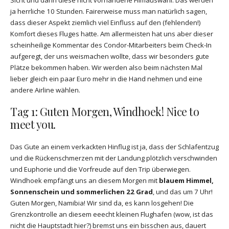
Sicht und dann diese nicht vorhandene Filmauswahl. Das werden
ja herrliche 10 Stunden. Fairerweise muss man natürlich sagen,
dass dieser Aspekt ziemlich viel Einfluss auf den (fehlenden!)
Komfort dieses Fluges hatte. Am allermeisten hat uns aber dieser
scheinheilige Kommentar des Condor-Mitarbeiters beim Check-In
aufgeregt, der uns weismachen wollte, dass wir besonders gute
Plätze bekommen haben. Wir werden also beim nächsten Mal
lieber gleich ein paar Euro mehr in die Hand nehmen und eine
andere Airline wählen.
Tag 1: Guten Morgen, Windhoek! Nice to
meet you.
Das Gute an einem verkackten Hinflug ist ja, dass der Schlafentzug
und die Rückenschmerzen mit der Landung plötzlich verschwinden
und Euphorie und die Vorfreude auf den Trip überwiegen.
Windhoek empfängt uns an diesem Morgen mit
blauem Himmel,
Sonnenschein und sommerlichen 22 Grad
, und das um 7 Uhr!
Guten Morgen, Namibia! Wir sind da, es kann losgehen! Die
Grenzkontrolle an diesem eeecht kleinen Flughafen (wow, ist das
nicht die Hauptstadt hier?) bremst uns ein bisschen aus, dauert