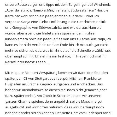
unsere Route zeigen und tippe mit dem Zeigefinger auf Windhoek.
„Aber da ist nicht Namibia, Miri, hier steht Südwestafrika!“ Hui, die
Karte hat wohl schon ein paar Jährchen auf dem Buckel. Ich
verpasse Sanja eine Turbo-Einführung in die Geschichte, Politik
und Geographie von Südwestafrika und wie daraus Namibia
wurde, aber irgendwie findet sie es spannender mit ihrer
Kinderkamera noch ein paar Selfies von uns zu schießen. Naja, ich
kann es ihr nicht verübeln und am Ende bin ich mir auch gar nicht
mehr so sicher, ob das, was ich ihr da auf die Schnelle erzählt hab,
überhaupt stimmt. Ich nehme mir fest vor, im Flieger nochmal im
Reiseführer nachzulesen….
Mit ein paar Minuten Verspätung kommen wir dann drei Stunden
später per ICE von Stuttgart aus fast pünktlich am Frankfurter
Flughafen an. Erstmal Gepäck aufgeben und einchecken. Das
haben wir ausnahmsweise dieses Mal noch nicht gemacht (aber
dazu später mehr!). Am Check-In Schalter lassen wir unseren
ganzen Charme spielen, denn angeblich sei die Maschine gut
ausgebucht und wir hoffen natürlich, dass wir überhaupt noch
nebeneinander sitzen können. Der nette Herr vom Bodenpersonal