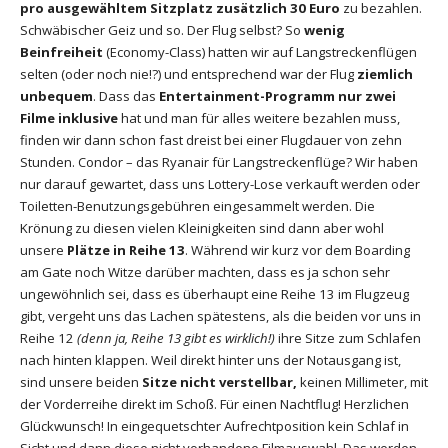
pro ausgewähltem Sitzplatz zusätzlich 30 Euro
zu bezahlen.
Schwäbischer Geiz und so. Der Flug selbst? So
wenig
Beinfreiheit
(Economy-Class) hatten wir auf Langstreckenflügen
selten (oder noch nie!?) und entsprechend war der Flug
ziemlich
unbequem
. Dass das
Entertainment-Programm nur zwei
Filme inklusive
hat und man für alles weitere bezahlen muss,
finden wir dann schon fast dreist bei einer Flugdauer von zehn
Stunden. Condor – das Ryanair für Langstreckenflüge? Wir haben
nur darauf gewartet, dass uns Lottery-Lose verkauft werden oder
Toiletten-Benutzungsgebühren eingesammelt werden. Die
Krönung zu diesen vielen Kleinigkeiten sind dann aber wohl
unsere
Plätze in Reihe 13
. Während wir kurz vor dem Boarding
am Gate noch Witze darüber machten, dass es ja schon sehr
ungewöhnlich sei, dass es überhaupt eine Reihe 13 im Flugzeug
gibt, vergeht uns das Lachen spätestens, als die beiden vor uns in
Reihe 12
(denn ja, Reihe 13 gibt es wirklich!)
ihre Sitze zum Schlafen
nach hinten klappen. Weil direkt hinter uns der Notausgang ist,
sind unsere beiden
Sitze nicht verstellbar,
keinen Millimeter, mit
der Vorderreihe direkt im Schoß. Für einen Nachtflug! Herzlichen
Glückwunsch! In eingequetschter Aufrechtposition kein Schlaf in