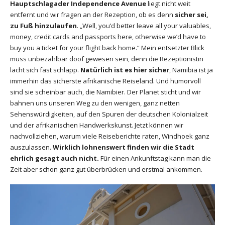
Hauptschlagader Independence Avenue
liegt nicht weit
entfernt und wir fragen an der Rezeption, ob es denn
sicher sei,
zu Fuß hinzulaufen
. „Well, you’d better leave all your valuables,
money, credit cards and passports here, otherwise we’d have to
buy you a ticket for your flight back home.“ Mein entsetzter Blick
muss unbezahlbar doof gewesen sein, denn die Rezeptionistin
lacht sich fast schlapp.
Natürlich ist es hier sicher
, Namibia ist ja
immerhin das sicherste afrikanische Reiseland. Und humorvoll
sind sie scheinbar auch, die Namibier. Der Planet sticht und wir
bahnen uns unseren Weg zu den wenigen, ganz netten
Sehenswürdigkeiten, auf den Spuren der deutschen Kolonialzeit
und der afrikanischen Handwerkskunst. Jetzt können wir
nachvollziehen, warum viele Reiseberichte raten, Windhoek ganz
auszulassen.
Wirklich lohnenswert finden wir die Stadt
ehrlich gesagt auch nicht.
Für einen Ankunftstag kann man die
Zeit aber schon ganz gut überbrücken und erstmal ankommen.