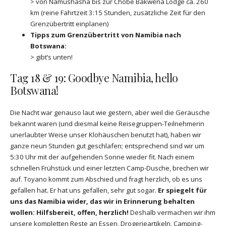
> von Namushasha bis zur Chobe Bakwena Lodge ca. 260
km (reine Fahrtzeit 3:15 Stunden, zusätzliche Zeit für den
Grenzübertritt einplanen)
Tipps zum Grenzübertritt von Namibia nach
Botswana:
> gibt’s unten!
Tag 18 & 19: Goodbye Namibia, hello
Botswana!
Die Nacht war genauso laut wie gestern, aber weil die Geräusche
bekannt waren (und diesmal keine Reisegruppen-Teilnehmerin
unerlaubter Weise unser Klohäuschen benutzt hat), haben wir
ganze neun Stunden gut geschlafen; entsprechend sind wir um
5:30 Uhr mit der aufgehenden Sonne wieder fit. Nach einem
schnellen Frühstück und einer letzten Camp-Dusche, brechen wir
auf. Toyano kommt zum Abschied und fragt herzlich, ob es uns
gefallen hat. Er hat uns gefallen, sehr gut sogar.
Er spiegelt für
uns das Namibia wider, das wir in Erinnerung behalten
wollen: Hilfsbereit, offen, herzlich!
Deshalb vermachen wir ihm
unsere kompletten Reste an Essen, Drogerieartikeln, Camping-