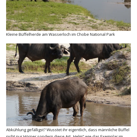
Kleine Büffelherde am Wasserloch im Chobe National Park
Abkühlung gefälligst? Wusstet ihr eigentlich, dass männliche Büffel
nicht nur Hörner sondern diese Art „Helm“ wie das Exemplar im