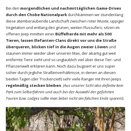
Bei den
morgendlichen und nachmittäglichen Game-Drives
durch den Chobe Nationalpark
durchkämmen wir stundenlang
diese atemberaubende Landschaft zwischen roter Wüste, üppiger
Vegetation und entlang des grünen, weiten Flussufers; sitzen im
offenen Jeep inmitten einer
Büffelherde mit mehr als 500
Tieren, lassen Elefanten-Clans direkt vor uns die Straße
überqueren, blicken tief in die Augen zweier Löwen
und
staunen immer wieder über unseren Max, der abartig gut weit
entfernte Tiere sieht und so unglaublich viel über diese Tier- und
Pflanzenwelt erklären kann. Noch dazu bugsiert er uns super
sicher durch jegliche Straßenverhältnisse, in denen an diesen
beiden Tagen (der Trockenzeit!) sehr viele Ranger mit ihren Jeeps
regelmäßig stecken bleiben
.
(Aus unserer Sicht also definitiv kein
Park zum Selberfahren und auch bei der Auswahl der geführten
Touren bzw. Lodges sollte man lieber nicht am falschen Ende sparen!).