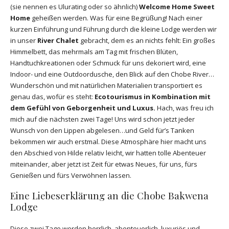
(sie nennen es Ulurating oder so ähnlich)
Welcome Home Sweet
Home
geheißen werden. Was für eine Begrüßung! Nach einer
kurzen Einführung und Führung durch die kleine Lodge werden wir
in unser
River Chalet
gebracht, dem es an nichts fehlt: Ein großes
Himmelbett, das mehrmals am Tag mit frischen Blüten,
Handtuchkreationen oder Schmuck für uns dekoriert wird, eine
Indoor- und eine Outdoordusche, den Blick auf den Chobe River…
Wunderschön und mit natürlichen Materialien transportiert es
genau das, wofür es steht:
Ecotourismus in Kombination mit
dem Gefühl von Geborgenheit und Luxus.
Hach, was freu ich
mich auf die nächsten zwei Tage! Uns wird schon jetzt jeder
Wunsch von den Lippen abgelesen…und Geld für’s Tanken
bekommen wir auch erstmal. Diese Atmosphäre hier macht uns
den Abschied von Hilde relativ leicht, wir hatten tolle Abenteuer
miteinander, aber jetzt ist Zeit für etwas Neues, für uns, fürs
Genießen und fürs Verwöhnen lassen.
Eine Liebeserklärung an die Chobe Bakwena
Lodge
Diese zwei Tage werden herrlich, abenteuerlich, luxuriös und