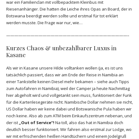
war ein Familienclan mit vollbepacktem Kleinbus mit
Riesenanhänger. Die hatten die Leiche ihres Opas an Board, der in
Botswana beerdigt werden sollte und erstmal für tot erklärt
werden musste. Die Frage war nur, wie…
——————————————————————————————–
Kurzes Chaos & unbezahlbarer Luxus in
Kasane
Als wir in Kasane unsere Hilde volltanken wollen (ja, es ist uns
tatsächlich passiert, dass wir am Ende der Reise in Namibia an
einer Tankstelle keinen Diesel mehr bekamen – siehe auch Tipps
zum Autofahren in Namibia), weil der Camper ja heute Nachmittag
hier abgeholt wird und vollgetankt sein muss, funktioniert der Funk
für die Kartenlesegeräte nicht. Namibische Dollar nehmen sie nicht,
US Dollar haben wir keine dabei und Botswanische Pula haben wir
noch keine. Also ab zum ATM beim Einkaufszentrum nebenan, und
der ist
„Out of Service“!
Na toll, also das hat in Namibia doch
deutlich besser funktioniert. Wir fahren also erstmal zur Lodge, wo
wir mit erfrischenden heißen Handtüchern und einem Jodelgruß