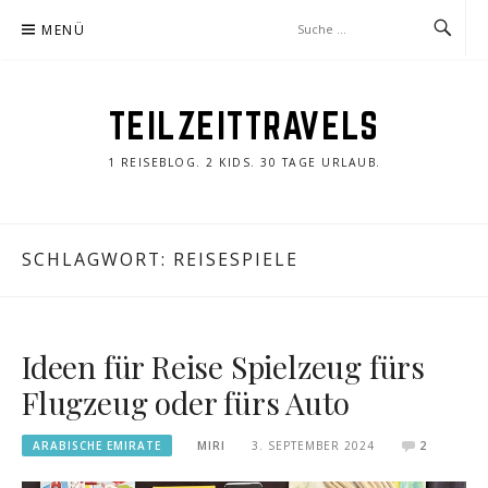
Zum
MENÜ
Inhalt
springen
TEILZEITTRAVELS
1 REISEBLOG. 2 KIDS. 30 TAGE URLAUB.
SCHLAGWORT:
REISESPIELE
Ideen für Reise Spielzeug fürs
Flugzeug oder fürs Auto
ARABISCHE EMIRATE
MIRI
3. SEPTEMBER 2024
2