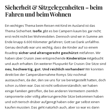
Sicherheit & Sitzgelegenheiten
– beim
Fahren und beim Wohnen
Ein wichtiges Thema beim Reisen mit Kind im Ausland ist das
Thema Sicherheit.
Isofix
gibt es bei Campern kaum bis gar nicht;
erst recht nicht bei Wohnmobilen. Dennoch sind wir in Summe am
Ende knapp 6.600 Kilometer gefahren; Gott sei Dank unfallfrei.
Genau deshalb war uns wichtig, dass die Kinder auf so einem
Roadtrip
sicher und altersgerecht geschützt
mitfahren. Wir
haben über Cruisin zwei entsprechende
Kindersitze
mitgebucht
und auch erhalten. Ein weiterer Pluspunkt für Cruisin: Die Sitze sind
neu, hochwertig, gut. Und reichlich vorhanden!
Wir konnten
direkt bei der Camperübernahme Romys Sitz nochmal
austauschen, da der, den sie uns für sie bereitgestellt hatten, doch
schon zu klein war. Das ist nicht selbstverständlich; wir haben
einige Familien getroffen, die bei anderen Vermietern ziemlich
ramponierte oder völlig altersungerechte Sitze bekommen haben
und sich tierisch drüber aufgeregt haben oder gar selbst einen
kaufen mussten. Das geht natürlich auch, aber so war es dann