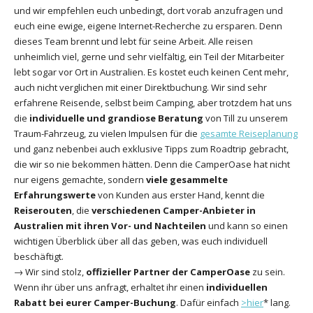
und wir empfehlen euch unbedingt, dort vorab anzufragen und
euch eine ewige, eigene Internet-Recherche zu ersparen. Denn
dieses Team brennt und lebt für seine Arbeit. Alle reisen
unheimlich viel, gerne und sehr vielfältig, ein Teil der Mitarbeiter
lebt sogar vor Ort in Australien. Es kostet euch keinen Cent mehr,
auch nicht verglichen mit einer Direktbuchung. Wir sind sehr
erfahrene Reisende, selbst beim Camping, aber trotzdem hat uns
die
individuelle und grandiose Beratung
von Till zu unserem
Traum-Fahrzeug, zu vielen Impulsen für die
gesamte Reiseplanung
und ganz nebenbei auch exklusive Tipps zum Roadtrip gebracht,
die wir so nie bekommen hätten. Denn die CamperOase hat nicht
nur eigens gemachte, sondern
viele gesammelte
Erfahrungswerte
von Kunden aus erster Hand, kennt die
Reiserouten
, die
verschiedenen Camper-Anbieter in
Australien mit ihren Vor- und Nachteilen
und kann so einen
wichtigen Überblick über all das geben, was euch individuell
beschäftigt.
→ Wir sind stolz,
offizieller Partner der CamperOase
zu sein.
Wenn ihr über uns anfragt, erhaltet ihr einen
individuellen
Rabatt bei eurer Camper-Buchung
. Dafür einfach
>hier
* lang.