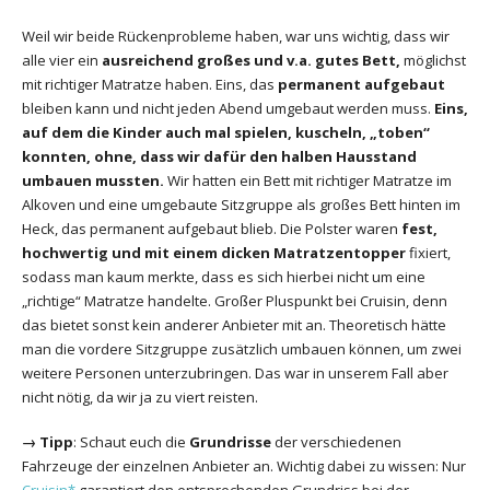
Weil wir beide Rückenprobleme haben, war uns wichtig, dass wir
alle vier ein
ausreichend großes und v.a. gutes Bett,
möglichst
mit richtiger Matratze haben. Eins, das
permanent aufgebaut
bleiben kann und nicht jeden Abend umgebaut werden muss.
Eins,
auf dem die Kinder auch mal spielen, kuscheln, „toben“
konnten, ohne, dass wir dafür den halben Hausstand
umbauen mussten.
Wir hatten ein Bett mit richtiger Matratze im
Alkoven und eine umgebaute Sitzgruppe als großes Bett hinten im
Heck, das permanent aufgebaut blieb. Die Polster waren
fest,
hochwertig und mit einem dicken Matratzentopper
fixiert,
sodass man kaum merkte, dass es sich hierbei nicht um eine
„richtige“ Matratze handelte. Großer Pluspunkt bei Cruisin, denn
das bietet sonst kein anderer Anbieter mit an. Theoretisch hätte
man die vordere Sitzgruppe zusätzlich umbauen können, um zwei
weitere Personen unterzubringen. Das war in unserem Fall aber
nicht nötig, da wir ja zu viert reisten.
→
Tipp
: Schaut euch die
Grundrisse
der verschiedenen
Fahrzeuge der einzelnen Anbieter an. Wichtig dabei zu wissen: Nur
Cruisin*
garantiert den entsprechenden Grundriss bei der