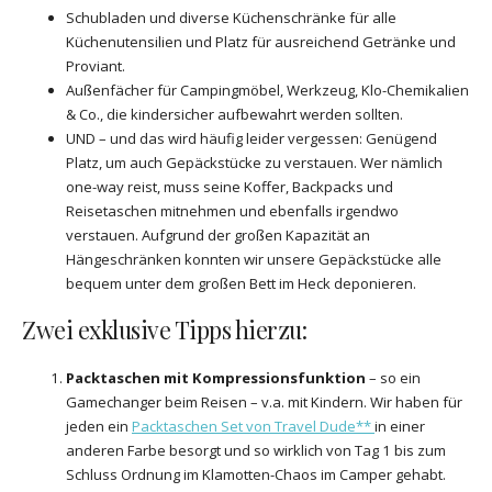
Schubladen und diverse Küchenschränke für alle
Küchenutensilien und Platz für ausreichend Getränke und
Proviant.
Außenfächer für Campingmöbel, Werkzeug, Klo-Chemikalien
& Co., die kindersicher aufbewahrt werden sollten.
UND – und das wird häufig leider vergessen: Genügend
Platz, um auch Gepäckstücke zu verstauen. Wer nämlich
one-way reist, muss seine Koffer, Backpacks und
Reisetaschen mitnehmen und ebenfalls irgendwo
verstauen. Aufgrund der großen Kapazität an
Hängeschränken konnten wir unsere Gepäckstücke alle
bequem unter dem großen Bett im Heck deponieren.
Zwei exklusive Tipps hierzu:
Packtaschen mit Kompressionsfunktion
– so ein
Gamechanger beim Reisen – v.a. mit Kindern. Wir haben für
jeden ein
Packtaschen Set
von Travel Dude**
in einer
anderen Farbe besorgt und so wirklich von Tag 1 bis zum
Schluss Ordnung im Klamotten-Chaos im Camper gehabt.