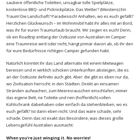
saubere öffentliche Toiletten, unsagbar tolle Spielplätze,
kostenlose BBQ- und Picknickplätze. Das Wetter? (Meistens) Ein
Traum! Die Landschaft? Paradiesisch! Anhalten, wo es euch gefällt?
Herzlichen Glückwunsch – im Wohnmobil habt ihr alles mit an Bord,
was ihr für euren Traumurlaub braucht. Wir zeigen es euch! Denn,
ob ein Roadtrip entlang der Ostküste von Australien im Camper
eine Traumreise wird oder nicht, hängt primär davon ab, ob ihr den
für eure Bedürfnisse richtigen Camper gefunden habt.
Natürlich könntet ihr das Land alternativ mit einem Mietwagen
bereisen und in wirklich schicken Unterkünften absteigen, die es
an der Ostküste definitiv auch gibt. Aber: die gibt es eben nur da,
wo Zivilisation herrscht: in den Städten. Direkt an einsamen
Stränden aufwachen, zum Meeresrauschen einschlafen, immer
das eigene Bett, ne Toilette und nen (hoffentlich) vollen
Kühlschrank dabeihaben oder einfach da stehenbleiben, wo es
euch gefällt? Ist dann eben nicht. Und das wäre schade, sehr
schade. Denn das ist exakt das Besondere, was dieses große
Lebensgefühl Australien ausmacht:
When you‘re just winging it. No worries!