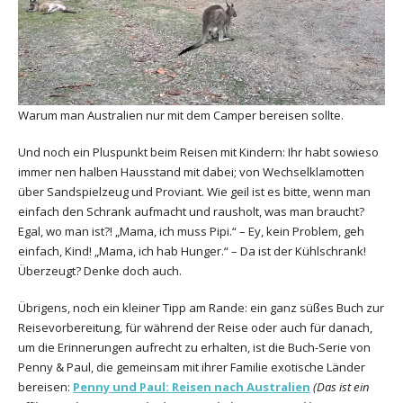
Warum man Australien nur mit dem Camper bereisen sollte.
Und noch ein Pluspunkt beim Reisen mit Kindern: Ihr habt sowieso
immer nen halben Hausstand mit dabei; von Wechselklamotten
über Sandspielzeug und Proviant. Wie geil ist es bitte, wenn man
einfach den Schrank aufmacht und rausholt, was man braucht?
Egal, wo man ist?! „Mama, ich muss Pipi.“ – Ey, kein Problem, geh
einfach, Kind! „Mama, ich hab Hunger.“ – Da ist der Kühlschrank!
Überzeugt? Denke doch auch.
Übrigens, noch ein kleiner Tipp am Rande: ein ganz süßes Buch zur
Reisevorbereitung, für während der Reise oder auch für danach,
um die Erinnerungen aufrecht zu erhalten, ist die Buch-Serie von
Penny & Paul, die gemeinsam mit ihrer Familie exotische Länder
bereisen:
Penny und Paul: Reisen nach Australien
(Das ist ein