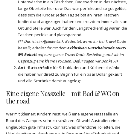
Unterwäsche in ein Täschchen, Badesachen in das nächste,
lange Oberteile hier usw. Das war perfekt und so gut gelöst,
dass sich die Kinder, jeden Tag selbst an ihren Taschen
bedient und angezogen haben und trotzdem immer alles an
Ort und Stelle war. Auch für den Langstreckenflug waren die
Taschen perfekt und platzsparend.
(** Das ist ein Affiliate-Link. Bedeutet: wenn ihr bei Travel Dude
bestellt, erhaltet ihr mit dem
exklusiven Gutscheincode MIRI5
5% Rabatt
auf eure ganze Travel Dude Bestellung und wir im
Gegenzug eine kleine Provision. Dafür sagen wir Danke :-))
Anti-Rutschfolie
für Schubladen und Küchenschränke –
die haben wir direkt zu Beginn für ein paar Dollar gekauft
und alle Schränke damit ausgelegt
Eine eigene Nasszelle – mit Bad & WC on
the road
Wer mit (kleinen) Kindern reist, weiß eine eigene Nasszelle an
Board des Campers sehr zu schätzen. Obwohl Australien eine
unglaublich gute Infrastruktur hat, was öffentliche Toiletten, die
Möglichkeiten zu duschen; v.a. in Bezug auf Verfügbarkeit und