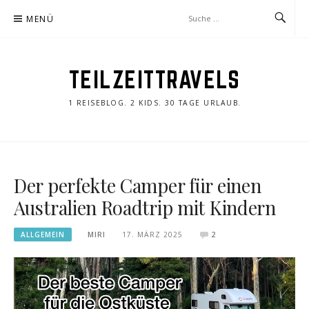
Zum
MENÜ
Inhalt
springen
TEILZEITTRAVELS
1 REISEBLOG. 2 KIDS. 30 TAGE URLAUB.
Der perfekte Camper für einen
Australien Roadtrip mit Kindern
ALLGEMEIN
MIRI
17. MÄRZ 2025
2