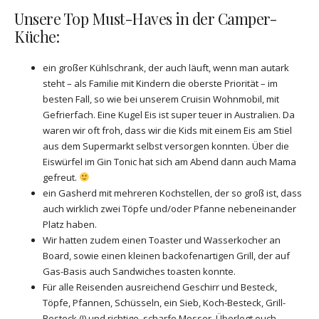
Unsere Top Must-Haves in der Camper-
Küche:
ein großer Kühlschrank, der auch läuft, wenn man autark
steht – als Familie mit Kindern die oberste Priorität – im
besten Fall, so wie bei unserem Cruisin Wohnmobil, mit
Gefrierfach. Eine Kugel Eis ist super teuer in Australien. Da
waren wir oft froh, dass wir die Kids mit einem Eis am Stiel
aus dem Supermarkt selbst versorgen konnten. Über die
Eiswürfel im Gin Tonic hat sich am Abend dann auch Mama
gefreut.
ein Gasherd mit mehreren Kochstellen, der so groß ist, dass
auch wirklich zwei Töpfe und/oder Pfanne nebeneinander
Platz haben.
Wir hatten zudem einen Toaster und Wasserkocher an
Board, sowie einen kleinen backofenartigen Grill, der auf
Gas-Basis auch Sandwiches toasten konnte.
Für alle Reisenden ausreichend Geschirr und Besteck,
Töpfe, Pfannen, Schüsseln, ein Sieb, Koch-Besteck, Grill-
Besteck (!) und richtige, scharfe Messer. Überlegt euch