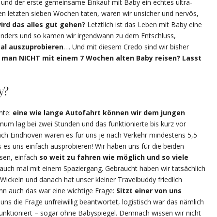
n und der erste gemeinsame Einkauf mit Baby ein echtes ultra-
den letzten sieben Wochen taten, waren wir unsicher und nervös,
wird das alles gut gehen?
Letztlich ist das Leben mit Baby eine
 anders und so kamen wir irgendwann zu dem Entschluss,
mal auszuprobieren
…. Und mit diesem Credo sind wir bisher
e man NICHT mit einem 7 Wochen alten Baby reisen? Lasst
y?
nte:
eine wie lange Autofahrt können wir dem jungen
um lag bei zwei Stunden und das funktionierte bis kurz vor
nach Eindhoven waren es für uns je nach Verkehr mindestens 5,5
 es uns einfach ausprobieren! Wir haben uns für die beiden
sen, einfach
so weit zu fahren wie möglich und so viele
 auch mal mit einem Spaziergang. Gebraucht haben wir tatsächlich
 Wickeln und danach hat unser kleiner Travelbuddy friedlich
nn auch das war eine wichtige Frage:
Sitzt einer von uns
uns die Frage unfreiwillig beantwortet, logistisch war das nämlich
funktioniert – sogar ohne Babyspiegel. Demnach wissen wir nicht