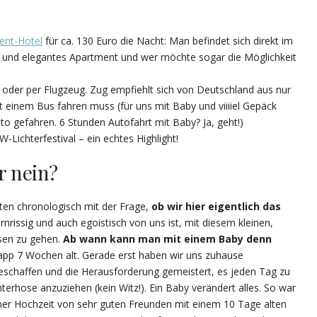
ent-Hotel
für ca. 130 Euro die Nacht: Man befindet sich direkt im
es und elegantes Apartment und wer möchte sogar die Möglichkeit
oder per Flugzeug. Zug empfiehlt sich von Deutschland aus nur
 einem Bus fahren muss (für uns mit Baby und viiiiel Gepäck
uto gefahren. 6 Stunden Autofahrt mit Baby? Ja, geht!)
chterfestival – ein echtes Highlight!
r nein?
ten chronologisch mit der Frage,
ob wir hier eigentlich das
irnrissig und auch egoistisch von uns ist, mit diesem kleinen,
sen zu gehen.
Ab wann kann man mit einem Baby denn
napp 7 Wochen alt. Gerade erst haben wir uns zuhause
schaffen und die Herausforderung gemeistert, es jeden Tag zu
terhose anzuziehen (kein Witz!). Ein Baby verändert alles. So war
iner Hochzeit von sehr guten Freunden mit einem 10 Tage alten