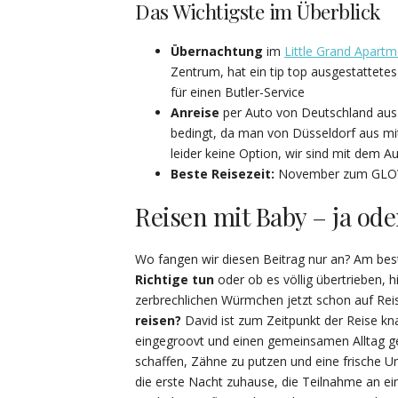
Das Wichtigste im Überblick
Übernachtung
im
Little Grand Apartm
Zentrum, hat ein tip top ausgestattet
für einen Butler-Service
Anreise
per Auto von Deutschland aus 
bedingt, da man von Düsseldorf aus mit
leider keine Option, wir sind mit dem A
Beste Reisezeit:
November zum GLOW-Li
Reisen mit Baby – ja ode
Wo fangen wir diesen Beitrag nur an? Am bes
Richtige tun
oder ob es völlig übertrieben, h
zerbrechlichen Würmchen jetzt schon auf Rei
reisen?
David ist zum Zeitpunkt der Reise k
eingegroovt und einen gemeinsamen Alltag ge
schaffen, Zähne zu putzen und eine frische Un
die erste Nacht zuhause, die Teilnahme an e