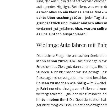
Kind, der Ausflug in die Stadt vor vier Woche
aufregendes Highlight. Bei allem, was wir in 
es war alles so ein kleines erstes Mal – 
echte Überraschungstüte
– jeder Tag ist
grundsätzlich und immer einfach alles 
verdammt gut gefahren.
Also, warum sollt
es uns einfach ausprobieren!
Wie lange Auto fahren mit Bab
Die nächste Frage, die uns auf der Seele bran
Mann schon zutrauen?
Das bisherige Maxim
Erreichen des Ziels gut, dann eher naja. Bis 
Stunden. Auch hier haben wir uns gesagt: Lass
Reisetage nichts vorgenommen und beschlos
Pausen zu machen wie nötig
– im Zweifel
je Fahrt nur eine einzige; zum Stillen und zum
weitergeschlafen… glauben wir zumindest, de
hinten neben ihm?
Die Gepäcksituation hat 
gar nicht möglich. Und? Es hat hervorragend 