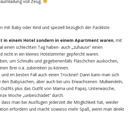
rraumladung voll Zeug.
n mit Baby oder Kind und speziell bezüglich der Packliste.
ht in einem Hotel sondern in einem Apartment waren
, mit
mal einen schlechten Tag haben- auch „zuhause“ einen
 nicht in ein kleines Hotelzimmer gepfercht waren.
ben, um Schnullis und gegebenenfalls Fläschchen auskochen,
nen Brei o.ä. zubereiten zu können.
e
und im besten Fall auch einen Trockner! Dann kann man sich
ei den Babysachen, aber auch bei uns Erwachsenen. Mullwindeln,
Outfits plus das Outfit von Mama und Papa), Unterwäsche,
ganze Woche „unbeschadet“ durch.
, dass man bei Ausflügen jederzeit die Möglichkeit hat, wieder
ituation erfordern und macht sowieso mehr Spaß, wenn man direkt