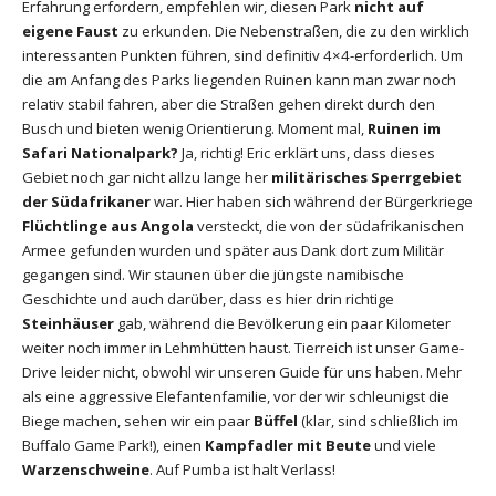
Erfahrung erfordern, empfehlen wir, diesen Park
nicht auf
eigene Faust
zu erkunden. Die Nebenstraßen, die zu den wirklich
interessanten Punkten führen, sind definitiv 4×4-erforderlich. Um
die am Anfang des Parks liegenden Ruinen kann man zwar noch
relativ stabil fahren, aber die Straßen gehen direkt durch den
Busch und bieten wenig Orientierung. Moment mal,
Ruinen im
Safari Nationalpark?
Ja, richtig! Eric erklärt uns, dass dieses
Gebiet noch gar nicht allzu lange her
militärisches Sperrgebiet
der Südafrikaner
war. Hier haben sich während der Bürgerkriege
Flüchtlinge aus Angola
versteckt, die von der südafrikanischen
Armee gefunden wurden und später aus Dank dort zum Militär
gegangen sind. Wir staunen über die jüngste namibische
Geschichte und auch darüber, dass es hier drin richtige
Steinhäuser
gab, während die Bevölkerung ein paar Kilometer
weiter noch immer in Lehmhütten haust. Tierreich ist unser Game-
Drive leider nicht, obwohl wir unseren Guide für uns haben. Mehr
als eine aggressive Elefantenfamilie, vor der wir schleunigst die
Biege machen, sehen wir ein paar
Büffel
(klar, sind schließlich im
Buffalo Game Park!), einen
Kampfadler mit Beute
und viele
Warzenschweine
. Auf Pumba ist halt Verlass!