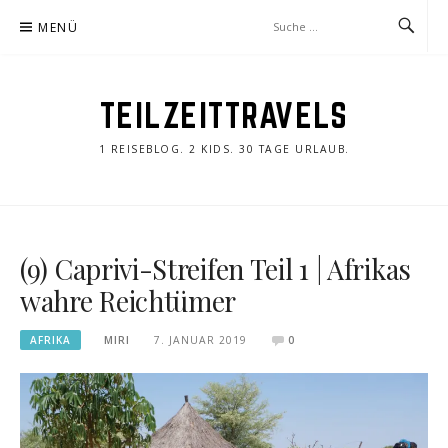
Zum
MENÜ
Inhalt
springen
TEILZEITTRAVELS
1 REISEBLOG. 2 KIDS. 30 TAGE URLAUB.
(9) Caprivi-Streifen Teil 1 | Afrikas
wahre Reichtümer
AFRIKA
MIRI
7. JANUAR 2019
0