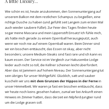
A little Luxury…
Wie schön es ist, heute anzukommen, den Sonnenuntergang auf
unserem Balkon mit dem restlichen Schampus zu begießen, eine
richtige Dusche zu haben (und gefühlt seit Langem zum ersten Mal
auch wieder saubere Füße!). Zur Feier des Tages finden heute
sogar meine Mascara und mein Lippenstift Einsatz! Ich fühle mich,
als hätte mich gerade zu einem Opernball herausgeputzt, auch
wenn wir noch nie auf einem Opernball waren. Beim Dinner sind
wir ein bisschen enttäuscht, das Essen ist okay, aber nicht
besonders; unsere Medium-Steaks sind fast rare und ich kann es
kaum essen. Der Service ist im Vergleich zur Hakusembe Lodge
leider auch nicht so toll, die Kellner scheinen leicht überfordert.
Aber das ist Jammern auf hohem Niveau. Der Sonnenuntergang tut
sein übriges für unser Wohlgefühl. Glücklich, satt und sauber
kuscheln wir uns
mit dem Grunzen der Hippos in der Ferne
in
unser Himmelbett. Wir waren ja fast ein bisschen enttäuscht, dass
wir heute noch keins gesehen haben, zumal wir bei Ankunft einen
Hinweis im Zimmer hatten, dass derzeit ein Nilpferd-Jungtier rund
um die Lodge grasen soll.