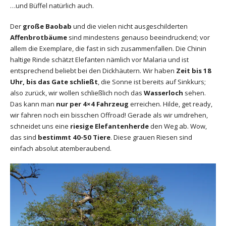
…und Büffel natürlich auch.
Der
große Baobab
und die vielen nicht ausgeschilderten
Affenbrotbäume
sind mindestens genauso beeindruckend; vor
allem die Exemplare, die fast in sich zusammenfallen. Die Chinin
haltige Rinde schätzt Elefanten nämlich vor Malaria und ist
entsprechend beliebt bei den Dickhäutern. Wir haben
Zeit bis 18
Uhr, bis das Gate schließt
, die Sonne ist bereits auf Sinkkurs;
also zurück, wir wollen schließlich noch das
Wasserloch
sehen.
Das kann man
nur per 4×4 Fahrzeug
erreichen. Hilde, get ready,
wir fahren noch ein bisschen Offroad! Gerade als wir umdrehen,
schneidet uns eine
riesige Elefantenherde
den Weg ab. Wow,
das sind
bestimmt 40-50 Tiere
. Diese grauen Riesen sind
einfach absolut atemberaubend.