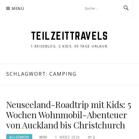
Zum
MENÜ
Inhalt
springen
TEILZEITTRAVELS
1 REISEBLOG. 2 KIDS. 30 TAGE URLAUB.
SCHLAGWORT:
CAMPING
Neuseeland-Roadtrip mit Kids: 5
Wochen Wohnmobil-Abenteuer
von Auckland bis Christchurch
ALLGEMEIN
MIRI
1. MÄRZ 2026
2