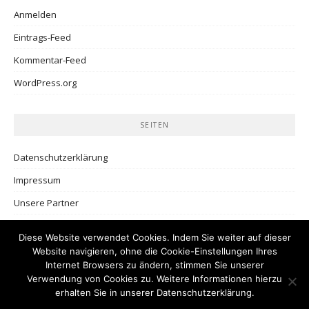
Anmelden
Eintrags-Feed
Kommentar-Feed
WordPress.org
SEITEN
Datenschutzerklärung
Impressum
Unsere Partner
Diese Website verwendet Cookies. Indem Sie weiter auf dieser
Website navigieren, ohne die Cookie-Einstellungen Ihres
Internet Browsers zu ändern, stimmen Sie unserer
Verwendung von Cookies zu. Weitere Informationen hierzu
erhalten Sie in unserer
Datenschutzerklärung
.
Copyright © 2026 Teilzeittravels. Alle Rechte vorbehalten.