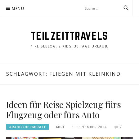
Zum
MENÜ
Inhalt
springen
TEILZEITTRAVELS
1 REISEBLOG. 2 KIDS. 30 TAGE URLAUB.
SCHLAGWORT:
FLIEGEN MIT KLEINKIND
Ideen für Reise Spielzeug fürs
Flugzeug oder fürs Auto
ARABISCHE EMIRATE
MIRI
3. SEPTEMBER 2024
2