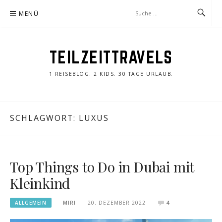
Zum
MENÜ
Inhalt
springen
TEILZEITTRAVELS
1 REISEBLOG. 2 KIDS. 30 TAGE URLAUB.
SCHLAGWORT:
LUXUS
Top Things to Do in Dubai mit
Kleinkind
ALLGEMEIN
MIRI
20. DEZEMBER 2022
4