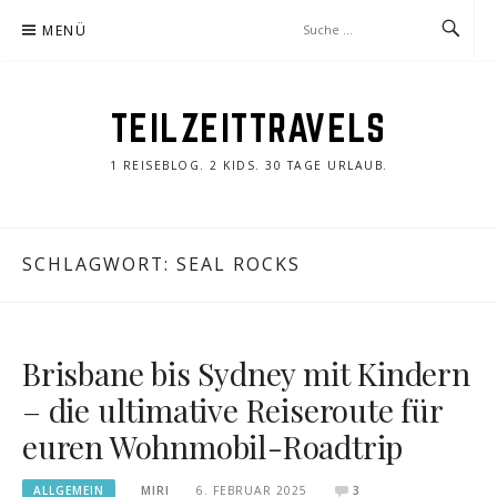
Zum
MENÜ
Inhalt
springen
TEILZEITTRAVELS
1 REISEBLOG. 2 KIDS. 30 TAGE URLAUB.
SCHLAGWORT:
SEAL ROCKS
Brisbane bis Sydney mit Kindern
– die ultimative Reiseroute für
euren Wohnmobil-Roadtrip
ALLGEMEIN
MIRI
6. FEBRUAR 2025
3