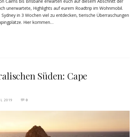
von Cairns bis Brisbane erwarten euch auf diesem Abschnitt der
auch unerwartete, Highlights auf eurem Roadtrip im Wohnmobil.
is Sydney in 3 Wochen viel zu entdecken, tierische Überraschungen
mpingplätze. Hier kommen…
tralischen Süden: Cape
IL 2019
0