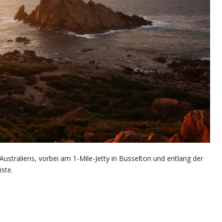
Australiens, vorbei am 1-Mile-Jetty in Busselton und entlang der
ste.