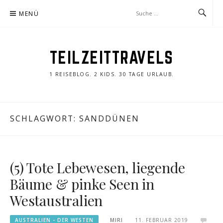
Zum
MENÜ
Inhalt
springen
TEILZEITTRAVELS
1 REISEBLOG. 2 KIDS. 30 TAGE URLAUB.
SCHLAGWORT:
SANDDÜNEN
(5) Tote Lebewesen, liegende
Bäume & pinke Seen in
Westaustralien
AUSTRALIEN - DER WESTEN
MIRI
11. FEBRUAR 2019