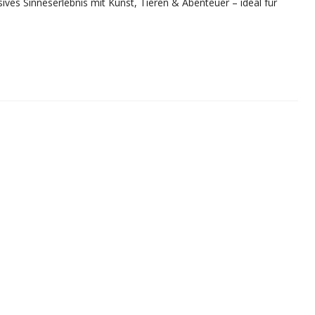
sives Sinneserlebnis mit Kunst, Tieren & Abenteuer – ideal für