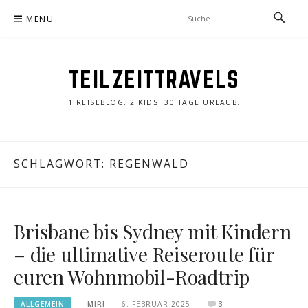
Zum
MENÜ
Inhalt
springen
TEILZEITTRAVELS
1 REISEBLOG. 2 KIDS. 30 TAGE URLAUB.
SCHLAGWORT:
REGENWALD
Brisbane bis Sydney mit Kindern
– die ultimative Reiseroute für
euren Wohnmobil-Roadtrip
ALLGEMEIN
MIRI
6. FEBRUAR 2025
3