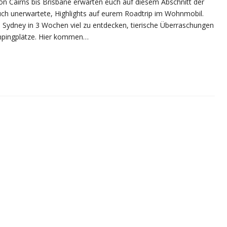
von Cairns bis Brisbane erwarten euch auf diesem Abschnitt der
auch unerwartete, Highlights auf eurem Roadtrip im Wohnmobil.
is Sydney in 3 Wochen viel zu entdecken, tierische Überraschungen
mpingplätze. Hier kommen…