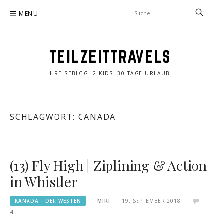
Zum
MENÜ
Inhalt
springen
TEILZEITTRAVELS
1 REISEBLOG. 2 KIDS. 30 TAGE URLAUB.
SCHLAGWORT:
CANADA
(13) Fly High | Ziplining & Action
in Whistler
KANADA - DER WESTEN
MIRI
19. SEPTEMBER 2018
4