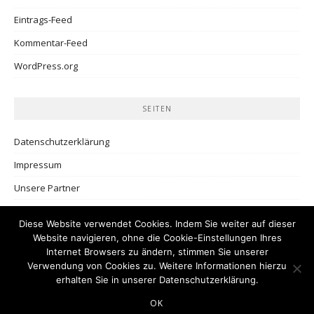
Eintrags-Feed
Kommentar-Feed
WordPress.org
SEITEN
Datenschutzerklärung
Impressum
Unsere Partner
Diese Website verwendet Cookies. Indem Sie weiter auf dieser
Website navigieren, ohne die Cookie-Einstellungen Ihres
Internet Browsers zu ändern, stimmen Sie unserer
Verwendung von Cookies zu. Weitere Informationen hierzu
erhalten Sie in unserer
Datenschutzerklärung
.
Copyright © 2026 Teilzeittravels. Alle Rechte vorbehalten.
OK
Boston Theme von
FameThemes