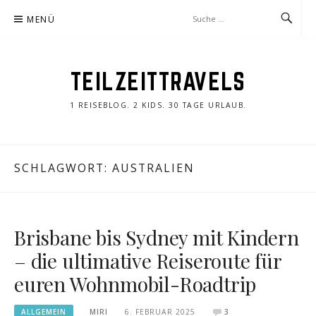
Zum
MENÜ
Inhalt
springen
TEILZEITTRAVELS
1 REISEBLOG. 2 KIDS. 30 TAGE URLAUB.
SCHLAGWORT:
AUSTRALIEN
Brisbane bis Sydney mit Kindern
– die ultimative Reiseroute für
euren Wohnmobil-Roadtrip
ALLGEMEIN
MIRI
6. FEBRUAR 2025
3